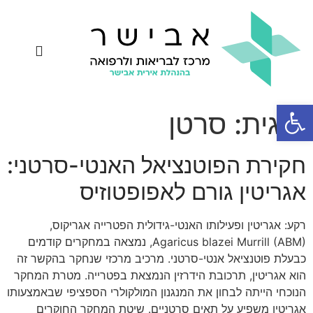
יצירת קשר
פטריות מרפא
רפואת תדרים
אחיות קנאביס
שאלות ותשובות
פתח סרגל נגישות
תגית:
סרטן
חקירת הפוטנציאל האנטי-סרטני:
אגריטין גורם לאפופטוזיס
רקע: אגריטין ופעילותו האנטי-גידולית הפטרייה אגריקוס,
Agaricus blazei Murrill (ABM), נמצאה במחקרים קודמים
כבעלת פוטנציאל אנטי-סרטני. מרכיב מרכזי שנחקר בהקשר זה
הוא אגריטין, תרכובת הידרזין הנמצאת בפטרייה. מטרת המחקר
הנוכחי הייתה לבחון את המנגנון המולקולרי הספציפי שבאמצעותו
אגריטין משפיע על תאים סרטניים. שיטת המחקר החוקרים