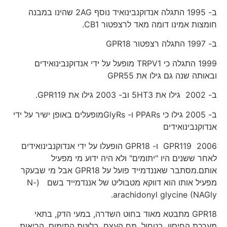
ב- 1995 התגלה אנדוקנבינואיד נוסף 2AG שהינו במבנה
חומצות אמינו דומה מאד לרצפטור CB1.
ב- 1997 התגלה רצפטור GPR18
1999 התגלה כי TRPV1 מופעל על ידי אנדוקנבינואידים
ובאותה שנה גם גילו את GPR55
ב- 2002 גילו את 5HT3 וב- 2003 גילו את GPR119.
ב- 2005 גילו כי PPARs ו- GlyRsמופעלים באופן ישיר על ידי
אנדוקנבינואידים
2006 GPR119 ו- GPR18 הופעלו על ידי אנדוקנבינואידים
לאחר ששנים היו "יתומים" ולא היה ידוע מי מפעיל
אותם.מסתבר שאננדמייד פועל על GPR18 אבל מי שבעקר
מפעיל אותו הוא דווקא מטבוליט של אננדמייד בשם (N-
arachidonyl glycine (NAGly.
GPR18 מתבטא מאוד בחוט השדרה, במעי הדק, בתאי
מערכת החיסון, בטחול, מח העצם, בלוטת התימוס, הריאות,