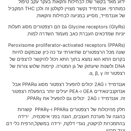
ידוע מאד בקשר שלו לבחילות והקאות בעקר עקב טיפול
כמותרפי. אננדמייד נקשר מצויין לקולטן זה ולכן THC המקביל
של אננדמייד, מסייע במניעה לבחילות והקאות.
(Glycine receptors (GlyRs גם הם רצפטורים מסוג תעלות
יוניות שמדכאים העברת כאב מעמוד השדרה למוח.
(Peroxisome proliferator-activated receptors (PPARs
שונה מכל הרצפטורים שתיארתי עד כה כיון שבמקום להיות
בקרום התא הוא נמצא בתוך התא ויכול להיקשר לרצפים של
DNA ולשנות שיעתוק של גן המטרה. קיימות שלוש צורות של
רצפטור זה α, β, γ.
אננדמייד ו 2AG יכולים להפעיל רצפטור מסוג PPARα אבל
אנדוקנבינואידים OEA ו-PEA יעילים יותר בהפעלת רצפטור
זה. אננדמייד ו 2AG יכולים גם להפעיל את PPARγ.
חלק מהיכולות של רצפטורים PPARα ו-PPARγ קשורות
בהגנה על מערכת העצבים, הגנה בפני איסכמיה, ירידה
בהתמכרות לניקוטין, נוגדי דלקת, ירידה במשקל,הרפית כלי דם
ונגד סרטן.