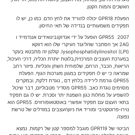
האשכים והמוח הקטן.
הפעלת GPR18 יכולה להוריד את לחץ הדם. כמו כן, יש לו
תפקידים משמעותיים בנדידה של תאי החיסון.
2007 GPR55 הופעל על ידי אנדוקנבינואידים אננדמייד ו
2AG אך הסתבר שהליגנד העיקרי שלו הוא דווקא
(lysophosphatidylinositol (LPI. קולטן זה מתבטא בעקר
במערכת העצבים המרכזית,בלוטת יותרת הכליה, דרכי העיכול,
הריאות, הכבד, הרחם, שלפוחית השתן והכליות. פיזור רחב
שמראה כי יש לו תפקידים במגוון מערכות הגוף. הפעלת
GPR55 גורמת לירידה בלחץ דם , נוגדת דלקת, ובמקרים
מסוימים נוגדת כאב. GPR55 מסדיר מטבוליזם, דבר שיכול
להשפיע על מחלות כגון השמנת יתר וסכרת. יש לו גם תפקיד
בתאי העצם עם תפקיד אפשרי באוסטאופורוזיס. GPR55 הוא
נוירו-פרוטקטיבי ומוריד את ניווןהעצבים במודלים של טרשת
נפוצה.
הביטוי של GPR119 מוגבל למספר קטן של רקמות. נמצא