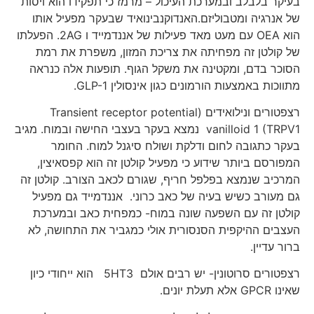
בעיקר בלבלב ובמערכת העיכול – מרמז כי תפקידו הוא ויסות
של אנרגיה ומטבוליזם.האנדוקנבינואיד שבעקר מפעיל אותו
הוא OEA עם מעט מאד פעילות של אננדמייד ו 2AG. הפעלתו
של קולטן זה מפחיתה את צריכת המזון, משפרת את רמת
הסוכר בדם, ומקטינה את משקל הגוף. תופעות אלה כנראה
מתווכות באמצעות הורמונים כגון אינסולין GLP-1.
רצפטורים ונילואידים (Transient receptor potential
vanilloid 1 (TRPV1 נמצא בעקר בעצבי החישה ובמוח. מגיב
בעקר כתגובה לחום ודלקת ושולח סיגנל למוח. החומר
המפורסם ביותר שידוע כי מפעיל קולטן זה הוא קפסאיצין,
המרכיב שנמצא בפלפל חריף, שגורם לכאב הצורב. קולטן זה
גם מעורב כשיש בעיה של כאב כרוני. אננדמייד גם מפעיל
קולטן זה עם השפעה שונה במוח- כמפחית כאב ובמערכת
העצבים ההיקפית הסנסורית אולי כמגביר את התחושה, לא
ברור עדיין.
רצפטורים סרוטונין- יש רבים אולם 5HT3 הוא ייחודי כיון
שאינו GPCR אלא תעלת יונים.