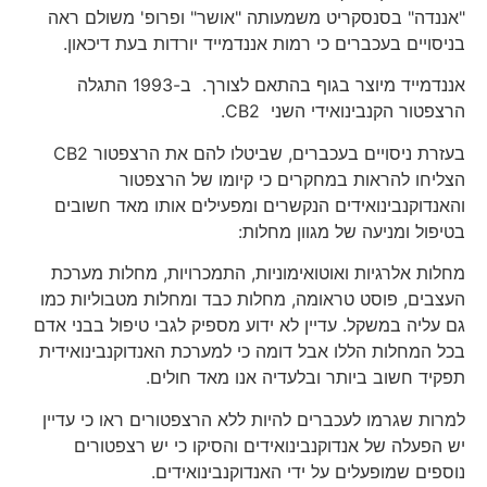
"אננדה" בסנסקריט משמעותה "אושר" ופרופ' משולם ראה
בניסויים בעכברים כי רמות אננדמייד יורדות בעת דיכאון.
אננדמייד מיוצר בגוף בהתאם לצורך. ב-1993 התגלה
הרצפטור הקנבינואידי השני CB2.
בעזרת ניסויים בעכברים, שביטלו להם את הרצפטור CB2
הצליחו להראות במחקרים כי קיומו של הרצפטור
והאנדוקנבינואידים הנקשרים ומפעילים אותו מאד חשובים
בטיפול ומניעה של מגוון מחלות:
מחלות אלרגיות ואוטואימוניות, התמכרויות, מחלות מערכת
העצבים, פוסט טראומה, מחלות כבד ומחלות מטבוליות כמו
גם עליה במשקל. עדיין לא ידוע מספיק לגבי טיפול בבני אדם
בכל המחלות הללו אבל דומה כי למערכת האנדוקנבינואידית
תפקיד חשוב ביותר ובלעדיה אנו מאד חולים.
למרות שגרמו לעכברים להיות ללא הרצפטורים ראו כי עדיין
יש הפעלה של אנדוקנבינואידים והסיקו כי יש רצפטורים
נוספים שמופעלים על ידי האנדוקנבינואידים.