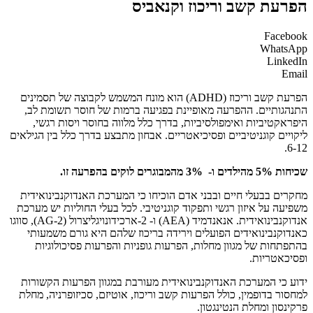
הפרעת קשב וריכוז וקנאביס
Facebook
WhatsApp
LinkedIn
Email
הפרעת קשב וריכוז (ADHD) הוא מונח המשמש לקבוצה של תסמינים
התנהגותיים. ההפרעה מאופיינת בפגיעה ברמות של חוסר תשומת לב,
היפראקטיביות ואימפולסיביות, בדרך כלל מלווה בחוסר ויסות רגשי,
ליקויים קוגניטיביים ופסיכיאטריים. אבחון מתבצע בדרך כלל בין הגילאים
6-12.
שכיחות 5% מהילדים ו- 3% מהמבוגרים לוקים בהפרעה זו.
מחקרים בבעלי חיים ובבני אדם הוכיחו כי המערכת האנדוקנבינואידית
משפיעה על איזון רגשי ותפקוד קוגניטיבי. לכל בעלי החוליות יש מערכת
אנדוקנבינואידית. אנאנדמיד (AEA) ו- 2-ארכידונויגליצרול (2-AG), סווגו
כאנדוקנבינואידים הפועלים וירידה בריכוז שלהם היא גורם משמעותי
בהתפתחות של מגוון מחלות, הפרעות גופניות והפרעות פסיכולוגיות
ופסיכאטריות.
ידוע כי המערכת האנדוקנבינואידית מעורבת במגוון הפרעות הקשורות
למחסור בדופמין, כולל הפרעות קשב וריכוז, אוטיזם, סכיזופרניה, מחלת
פרקינסון ומחלת הנטינגטון.