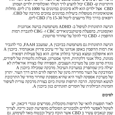
היתרונות ש- CBD יכול להציע לרך הנולד ואוכלוסיית ילדים ושמתן
CBD אצל ילדים הוא ללא סיכונים במינונים עד 1000 מ"ג ליום. מחלות
אוטואימוניות מטופלות ביעילות במינונים נמוכים בהרבה של CBD.
רופאים בדרך כלל מייעצים ליטול 15-30 מ"ג CBD ליום.
הגישה התזונתית לטיפול ב- ADHD משתמשת בגישה אנדוגנית
ואקסוגנית, בהפעלת פיטוקנבינואידים CBC ו- CBG להגברת רמות
הדופמין ו- CBD כדי להקל על שחרור סרוטונין.
הגישה התזונתית גם משתמשת בביוכנין A, שמעכב FAAH, כדי להגביר
את רמות הדופמין באופן אנדוגני על ידי עיכוב פירוק אנאנדמיד. ביוכנין A
הוא איזופלבון ונמצא בעיקר בתלתן אדום. הוא בעל פעילות רפואית
מגוונת, כולל אנטי דלקתיות, חיקוי אסטרוגן, פעילות גלוטוזית של ליפידים,
נוגדת סרטן ומגן על מערכת העצבים. הספידה שלו בצורה אוראלית לא
יעילה כיון שמתפרק במערכת העיכול. מדבקה שמכילה ביוכנין A
המודבקת על העור מחדירה מינון של תרופה לזרם הדם דרך העור. יתרון
של מערכת אספקה לעור היא שהיא מספקת שחרור מדוד של התרכובת
לנושא המדבקה. הרבה תרופות זמינות כיום בצורת מדבקה עורית לשיפור
הזמינות הביולוגית של חומרים תזונתיים כגון ביוכנין A.
לסיכום
לאור תופעות לוואי של תרופות מקובלות, ממריצים ונוגדי דיכאון, יש
לשקול לאפשר לילדים ולמבוגרים הסובלים מהפרעת קשב וריכוז, לצרוך
שמן קנאביס עשיר ב CBD אשר הוכח כיעיל וכבטוח מאד לשימוש, גם