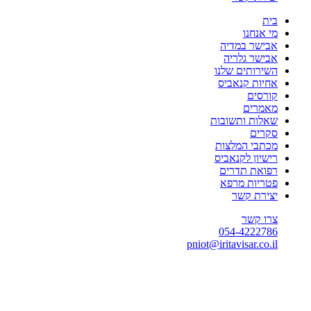
בית
מי אנחנו
אבישר במדיה
אבישר גלריה
השירותים שלנו
אחיות קנאביס
קורסים
מאמרים
שאלות ותשובות
סקרים
מכתבי המלצות
רישיון לקנאביס
רפואת תדרים
פטריות מרפא
יצירת קשר
צרו קשר
054-4222786
pniot@iritavisar.co.il