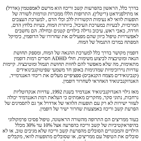
בדרך כלל, הראשון בהפרעות קשב וריכוז הוא מרשם לאמפטמין (אדרל)
או מתילפנידאט (ריטלין). התרופות הללו ממכרות וגורמות לשורה של
תופעות לוואי לא נעימות הקשורות ללב וכלי הדם , למערכת העצבים
המרכזית, לבעיות במערכת העיכול, ביותרת המוח, בעיות בלחץ הדם,
חרדה, כאבי ראש, עיכוב גדילה בילדים קטנים ובחילה. הם נחשבים
לאפשרויות טיפול כיוון שהם מפעילים את שחרורו של הדופמין, כימיקל
המפתח במרכז התגמול של המוח.
דופמין מקושר בדרך כלל למערכת ההנאה של המוח, ומספק תחושת
הנאה ומוטיבציה לביצוע משימות. חולי ADHD חסרים רמות דופמין
מתאימות, מה שלא מאפשר להם לחוות תחושת תגמול ומוטיבציה. קיימות
עדויות נוירוכימיות שמדגימות באופן חד משמעי שפיטוקנבינואידים
(קנבינואידים מצמח הקנאביס) ספציפיים מעלים את ריכוזי האננדמייד,
האנדוקנבינואיד האחראי לשחרור דופמין.
מאז גילוי האנדוקנבינואיד אננדמיד בשנת 1992, עדויות אנקדוטליות
נרחבות, נתוני סקר, מחקרים מאמתים כי העלאת רמת האננדמיד יכולה
לעזור ישירות לא רק עם תופעות הלוואי של אדדרל אך גם לתסמינים של
הפרעת קשב וריכוז באמצעות שחרור ישיר של דופמין.
בעוד ממריצים הם התרופה מהשורה הראשונה, טיפול פסיכו פרמקולוגי
בהיפראקטיביות של קשב וריכוז כהפרעה אצל 10% עד 30% מכלל
הילדים והמבוגרים הסובלים מהפרעת קשב וריכוז שלא מגיבים טוב, או לא
סובלים את הטיפול עם ממריצים, או שסובלים מתופעות לוואי, מקבלים