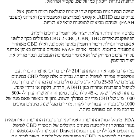
תרופות נוגדות דיכאון כמו זולופט, פקסיל ופרוזאק.
הגישה הסינתטית מספקת שתי שיטות להעלאת רמות דופמין אצל
נבדקים עם ADHD, אקסוגני (ממריצים ואמפטמינים) ואנדוגני (מעכבי
FAAH). שניהם מביאים לתופעות לוואי לא רצויות.
בשיטה התזונתית העלאת ייצור של דופמין בדרכים דומות.
הפיטוקנבינואידים CBC, CBN, THC ו- CBG מפעילים בכך קולטני
אנאנדמיד הגדלת ריכוזי הדופמין באופן אקסוגני, ואילו CBD משחרר
אקסוגנית סרוטוני. מעכבי אנזים FAAH טבעיים עובדים באופן אנדוגני
על ידי עיכוב הפירוק של אנאנדמיד במערכת העצבים, ובכך מגדיל את
ייצור הדופמין.
במחקר בן שנה אחת השתתפו 214 ילדים ברחבי ארצות הברית עם
אפילפסיה עמידה לטיפול תרופתי. נבדקים אלה קיבלו CBD במינונים
עצומים של 25-50 מ"ג / ק"ג ליום, גדולים בהרבה מהנדרש בדרך כלל
לטיפול בהפרעות אחרות כגון ADHD, חרדה, דלקת או נדודי שינה.
בהנחה שהילד שקל כ- 45 קילו בלבד, מינון זה הוא שווה ערך ל- 500-
1000 מ"ג של CBD מדי יום במהלך השנה. נתון זה מאשר שאם מנה של
1000 מ"ג בטוחה עבור ילד לקחת מדי יום מעל שנה, מינונים נמוכים
בהרבה מזה הם בטוחים ביותר.
FDA מינהל המזון והתרופות האמריקני וכן סוכנות התרופות האירופאית
נעזרו במחקר זה לקביעת מינונים מקובלים של תכשירי CBD לטיפול
בהתקפים אצל ילדים עם תסמונת Dravet ותסמונות לנוקס-גסטאו תוך
אישור גם לשימוש ב- CBD באספיקציה אצל ילודים. חשוב לזכור את