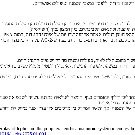
קנבינואידית ללפטין במצבי השמנה וטיפולים אפשריים.
התגובות לפעילות גופנית עשויות להשתנות גם בהקשר לרגולציה של ECS (טבלה 1). מחקרים עדכניים מראים כ
גופנית ולתנאים הסביבתיים, כגון חמצון נמוך (היפוקסיה).
יר בחומצה לינולאית, פעילות גופנית סדירה ושינויים התנהגותיים.
ארוך, ולכן שילוב טיפולים המכוונים למסלולים ביולוגיים ספציפיים, כמו טיפו
בתהליכי חילוף החומרים בגוף. חומצה לינולאית בתזונה עשויה לשבש את פעי
 האנדוקנבינואידים.
 של השמנה, אך הקשר המדויק בין מרכיבים אלו עדיין שנוי במחלוקת ודורש
y of leptin and the peripheral endocannabinoid system in energy home
.1016/j.
aehs.2025.01.001