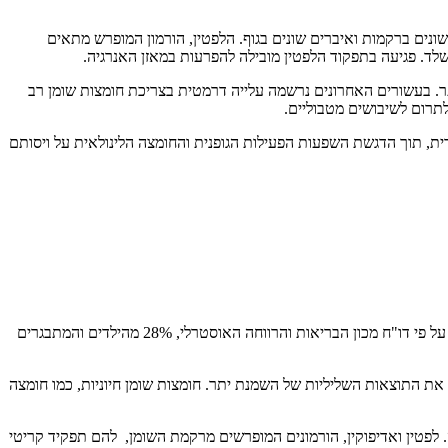
נים ברקמות ואיברים שונים בגוף. הלפטין, הורמון המופרש מתאים
שלד. פגיעה בתפקוד הלפטין מובילה להפרעות במאזן האנרגיה.
של השמנת יתר. בעשורים האחרונים נרשמה עלייה דרמטית בצריכת חומצות שומן רב
דית, תוך הדגשת השפעות הפעילות הגופנית והחומצה הלינולאית על ויסותם
מגפת ההשמנה הולכת וגדלה ומהווה אתגר בריאותי משמעותי בעולם. בעשורים האחרונים חלה עלייה משולשת בשכיחות ההשמנה בעולם. בשנת 2022, על פי דו"ח מכון הבריאות והרווחה האוסטרלי, 28% מהילדים והמתבגרים
 את התוצאות השליליות של השמנת יתר. חומצות שומן חיוניות, כמו חומצה
 לפטין ואדיפוקין, הורמונים המופרשים מרקמת השומן, להם תפקיד קריטי