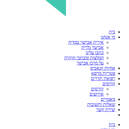
בית
מי אנחנו
אירית אבישר במדיה
אבישר גלריה
כתבו עלינו
המלצות ומכתבי הוקרה
על מרכז אבישר
אחיות קנאביס
פטריות מרפא
רפואת תדרים
קורסים
קורסים
אירועים
מאמרים
שאלות ותשובות
יצירת קשר
בית