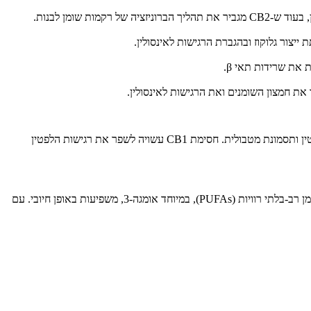
לפטין מעכב את סינתזת האנדוקנבינואידים (אנדוקנבינואידיםs), וחוסר בלפטין עלול להוביל להפעלת יתר של מערכת ה-ECS, דבר שמגביר עמידות ללפטין ותסמונת מטבולית. חסימת CB1 עשויה לשפר את רגישות הלפטין
מטבוליזם של חומצות שומן מתרחש באיברים שונים, כולל רקמת שומן, לבלב וכבד. בעוד שחומצות שומן רוויות מגבירות את הסיכון להשמנה, חומצות שומן רב-בלתי רוויות (PUFAs), במיוחד אומגה-3, משפיעות באופן חיובי. עם