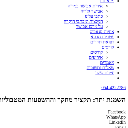
מי אנחנו
אירית אבישר במדיה
אבישר גלריה
כתבו עלינו
המלצות ומכתבי הוקרה
על מרכז אבישר
אחיות קנאביס
פטריות מרפא
רפואת תדרים
קורסים
קורסים
אירועים
מאמרים
שאלות ותשובות
יצירת קשר
054-4222786
השמנת יתר: תקציר מחקר וההשפעות המטבוליות 
Facebook
WhatsApp
LinkedIn
Email