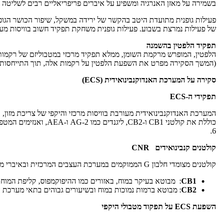
בשמירה על מאזן האנרגיה ומשפיע על איברים פריפריאליים רבים לשליטה ב
של פעילות נמרצת בשבוע. פעילות גופנית משחקת תפקיד חשוב בוויסות מערכות 
תפקיד הלפטין בהשמנה
הלפטין, המופרש מרקמת השומן, ממלא תפקיד מרכזי במטבוליזם של רקמות כמו שומן
(המשך הסקירה מפרט את השפעת הלפטין על רקמות אלה, תוך התייחסות לה
סקירה על המערכת האנדוקנבינואידית
(ECS)
תפקידי ה
-ECS
המערכת האנדוקנבינואידית מעורבת בוויסות מרכזי והיקפי של צריכת מזון,
כוללת את קולטני CB1 
6.
קולטנים קנבינואידים
CNR
קולטנים מצומדי חלבון G הממוקמים במערכת העצבים המרכזית ובאיברי מטבוליזם היקפיים.
CB1
: מבוטא בעיקר במוח, באזורים כמו ההיפוקמפוס, קליפת המוח ו
CB2
: מבוטא ברמות נמוכות במוח ובשיעורים גבוהים בתאי מערכת הח
השפעת
ECS
על תפקוד מטבולי היקפי