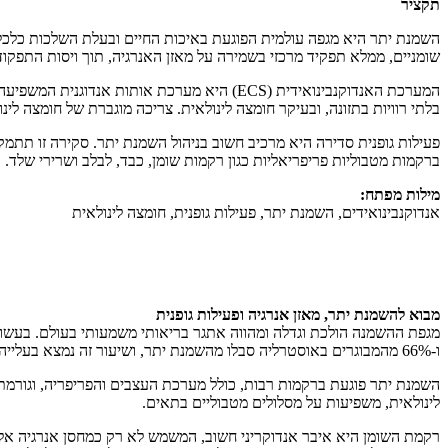
תקציר
השמנת יתר היא מגפה עולמית הפוגעת באיכות החיים ובעלת השלכות כלכליו
שומניים, ממלא תפקיד מרכזי בשמירה על מאזן האנרגיה, תוך ויסות התפקוד
המערכת האנדוקנבינואידית (ECS) היא מערכת א
בלתי רוויות בתזונה, ובעיקר חומצה לינולאית. צריכה מוגברת של חומצה לינולאית עשויה להוביל
פעילות גופנית סדירה היא מרכיב חשוב בניהול השמנת יתר. סקירה זו תתמק
ברקמות מטבוליות פריפריאליות כגון רקמות שומן, כבד, לבלב ושרירי שלד.
מילות מפתח
:
אנדוקנבינואידים, השמנת יתר, פעילות גופנית, חומצה לינולאית
מבוא להשמנת יתר, מאזן אנרגיה ופעילות גופנית
ו-66% מהמבוגרים באוסטרליה סבלו מהשמנת יתר, ושיעור זה נמצא בעלייה.
השמנת יתר פוגעת ברקמות רבות, כולל מערכת העצבים והפריפריה, וגורמת ל
לינולאית, משפיעות על מסלולים מטבוליים בתאים.
רקמת השומן היא איבר אנדוקריני חשוב, המשמש לא רק כמחסן אנרגיה אלא 