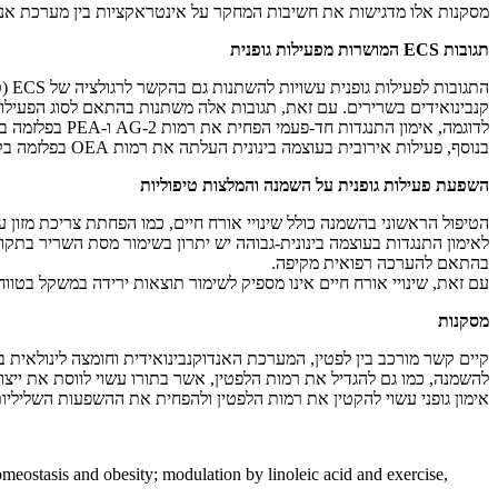
מסקנות אלו מדגישות את חשיבות המחקר על אינטראקציות בין מערכת אנדו
תגובות
ECS
המושרות מפעילות גופנית
קנבינואידים בשרירים. עם זאת, תגובות אלה משתנות בהתאם לסוג הפעילות ה
לדוגמה, אימון התנגדות חד-פעמי הפחית את רמות 2-AG ו-PEA בפלזמה בתנאי חמצן רגילים. לאחר ארבעה שבועות של אימוני התנגדות, רמות AEA, PEA ו-OEA בפלזמה ירדו הן בתנאים נורמליים והן בתנאי חמצון נמוך.
בנוסף, פעילות אירובית בעוצמה בינונית העלתה את רמות OEA בפלזמה בקרב קבוצות בריאות וטרום-סוכרתיות, בעוד ש-2-AG עלה רק בקבוצה הבריאה ו-AEA עלה בקבוצת הטרום-סוכרת רק בתנאים רגילים.
השפעת פעילות גופנית על השמנה והמלצות טיפוליות
הטיפול הראשוני בהשמנה כולל שינויי אורח חיים, כמו הפחתת צריכת מזון עש
בהתאם להערכה רפואית מקיפה.
עם זאת, שינויי אורח חיים אינו מספיק לשימור תוצאות ירידה במשקל בטווח ה
מסקנות
קיים קשר מורכב בין לפטין, המערכת האנדוקנבינואידית וחומצה לינולאית 
להשמנה, כמו גם להגדיל את רמות הלפטין, אשר בתורו עשוי לווסת את ייצור
אימון גופני עשוי להקטין את רמות הלפטין ולהפחית את ההשפעות השליליות
ostasis and obesity; modulation by linoleic acid and exercise,