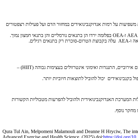
י הן פעילות סיבולת והן פעילות התנגדות משפיעות על רמות אנדוקנבינואידים במחזור הדם ועל פעילות רצפטורים
לאימון התנגדות בעוצמה בינונית-גבוהה יש יתרון בשימור מסת השריר בתקופת ירידה במשקל. לשיפור הרגישות לאינסולין ולפטין, מומלץ לשלב בין אימונים אירוביים, התנגדות ואימוני אינטרוולים בעצימות גבוהה (HIIT) –
ל בקנבינואידים יכול להוביל לתוצאות חיוביות יותר.
לות המערכת האנדוקנבינואידית ולהוביל להפרעות מטבוליות הקשורות
 מחקר נוסף.
Qura Tul Ain, Melpomeni Malamouli and Deanne H Hryciw, The interpla
Advanced Exercise and Health Science, (2025) doi:
https://doi.org/10