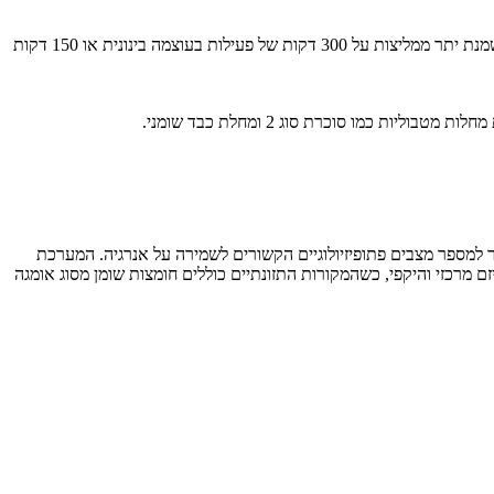
פעילות גופנית מתועדת היטב בהקשר של ירידה במשקל, שיפור הכושר הגופני הקרדיווסקולרי ובריאות מטבולית. הנחיות לפעילות גופנית לאנשים עם השמנת יתר ממליצות על 300 דקות של פעילות בעוצמה בינונית או 150 דקות
כמו סוכרת סוג 2 ומחלת כבד שומני.
ור למספר מצבים פתופיזיולוגיים הקשורים לשמירה על אנרגיה. המערכת
תבצעת באמצעות מטבוליזם מרכזי והיקפי, כשהמקורות התזונתיים כוללים חומצות שומן מסוג אומגה