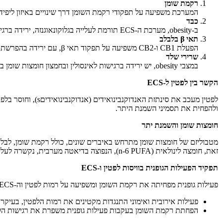
רקמת שומן
המערכת משפיעה על תפקודי רקמת השומן דרך שינויים באיזון ליפידים וגלוקוז. הפעלת CB1 גורמת לעלייה באגירת שומנים ולהקטנת אדיפונקטין, בעוד ש-CB2 מגביר 
כבד
ב-obesity, מערכת ה-ECS תורמת לעלייה בגלוקונאוגנזה, ירידה ברגישות לאינסולין, והצטברות שומן בכבד. אנטגוניסטים ל-CB1 מסייעים בהפחתת ייצור גלוקוז ובהגברת הרגישות לאינסולין.
תאי
β
בלבלב
הפעלת CB1 ו-CB2 משפיעה על תפקוד תאי β, עם ירידה בהפרשת אינסולין ובסבילות לגלוקוז. חסימת CB1 מעלה את רגישות האינסולין ומשפרת את שרידות תאי β.
שרירי שלד
במצבי obesity, יש ירידה ברגישות לאינסולין ובחמצון חומצות שומן בשרירי השלד, הנגרמים ע"י הפעלת CB1. אנטגוניסטים ל-CB1 יכולים לשפר את חמצון השומנים ואת הרגישות לאינסולין.
הקשר בין לפטין ל
-ECS
ולהפחית את תסמיני השמנת היתר.
חומצות שומן והשמנת יתר
זאת, חומצה לינולאית (n-6 PUFA), הנפוצה בדיאטה מערבית, נקשרה לעלייה בייצור אנדוקנבינואידים ובאגירת שומנים.
תפקיד הפעילות הגופנית בוויסות לפטין ו
-ECS
פעילות גופנית מפחיתה את רקמת השומן ומשפיעה על רמות לפטין וה-ECS-
פעילות אירובית ואימוני התנגדות מקטינים את רמות הלפטין, בעיקר
הפחתת רקמת השומן בעקבות פעילות גופנית משפרת את רגישות הלפט