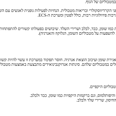
מטבוליזם של הגוף.
פיזיולוגיות רבות, כולל לפטין ומערכת ה-ECS.
, כבד, לבלב ושרירי השלד. שיבושים בפעולתו קשורים להתפתחות מחלות מטבוליות 
שפעות על מטבוליזם השומן, הגלוקוז והאנרגיה).
 אגירת שומן ועיכוב הוצאת אנרגיה. חוסר תפקוד במערכת זו עשוי להיות קש
ו-CB2, ליגנדים כמו 2-AG ו-AEA, ואנזימים המטפלים במטבוליזם שלהם. סינתזת אנדוקנבינואידים מ
היפותלמוס, וגם ברקמות היקפיות כמו שומן, כבד ולבלב.
יסון, שרירי שלד ולבלב.