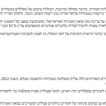
ת חמורות. מדובר במחלה מורכבת, הכוללת שיבוש של מסלולים מטבוליים שו
 ברקמות מטבוליות פריפריאליות כגון רקמת השומן, הכבד, הלבלב ושרירי ה
ותות אנדוגנית המשפיעה על צריכת מזון ומאזן האנרגיה הפריפריאלי, ומשתבשת במצב 
 לעלייה בליגנדים אנדוגניים המשפיעים על ה-ECS ובכך לתרום לשיבושים מטבוליים.
ד בחקר הראיות הקיימות על יחסי הגומלין בין לפטין למערכת האנדוקנביואי
שינויים במסלולים תוך-תאיים. תזונה ופעילות גופנית מומלצות כדי להפחית
גם כמקום סינתזה של חומרים ביולוגיים פעילים המעורבים במאזן האנרגיה.