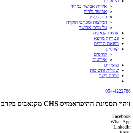
מי אנחנו
אירית אבישר במדיה
אבישר גלריה
כתבו עלינו
המלצות ומכתבי הוקרה
על מרכז אבישר
אחיות קנאביס
פטריות מרפא
רפואת תדרים
קורסים
קורסים
אירועים
מאמרים
שאלות ותשובות
יצירת קשר
054-4222786
זיהוי תסמונת ההיפראמזיס CHS מקנאביס בקרב מטופלים צעירים
Facebook
WhatsApp
LinkedIn
Email