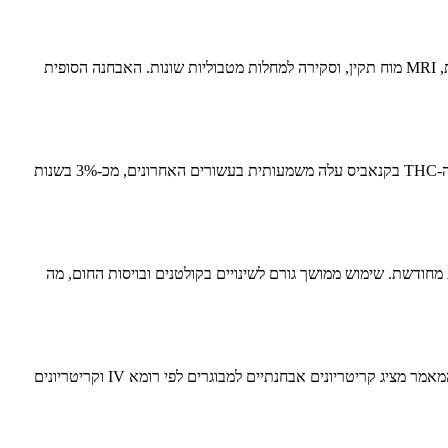
המטופל קיבל טיפול תומך (נוזלים, נוגדי כאב ונוגדי הקאות) עם תוצאות טובות. במהלך האשפוז בוצעה גסטרופיברוסקופיה שהראתה גסטריטיס ארוזיבית, MRI מוח תקין, וסקירה למחלות מטבוליות שונות. האבחנה הסופית
בארה"ב, יותר מ-3,500 מתבגרים מתנסים בקנאביס מדי יום. באירופה, 17% מהמתבגרים התנסו בסמים לא חוקיים, ובפולין השיעור עולה ל-22%. תוכן ה-THC בקנאביס עלה משמעותית בעשורים האחרונים, מכ-3% בשנות
רר בזמן דחק, מה שמוביל לרעילות מחודשת. שימוש ממושך גורם לשינויים בקולטנים ובויסות החום, מה
CHS מתקדמת בשלושה שלבים: פרודרומלי (חודשים של אי-נוחות בטנית), היפראמזיס (הקאות חוזרות), ופוסטדרום (החלמה לאחר הפסקת קנאביס). המאמר מציג קריטריונים אבחנתיים למבוגרים לפי רומא IV וקריטריונים