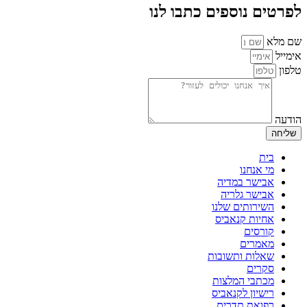
לפרטים נוספים כתבו לנו
שם מלא
אימייל
טלפון
הודעה
שליחה
בית
מי אנחנו
אבישר במדיה
אבישר גלריה
השירותים שלנו
אחיות קנאביס
קורסים
מאמרים
שאלות ותשובות
סקרים
מכתבי המלצות
רישיון לקנאביס
רפואת תדרים