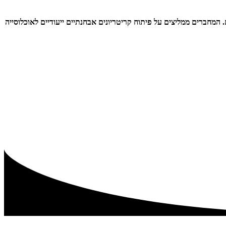
המודעות ל-CHS בקרב צוותים רפואיים, במיוחד לאור העלייה בשימוש בקנאביס ובעוצמת ה-THC בקרב צעירים. המחברים ממליצים על פיתוח קריטריונים אבחנתיים ייעודיים לאוכלוסייה