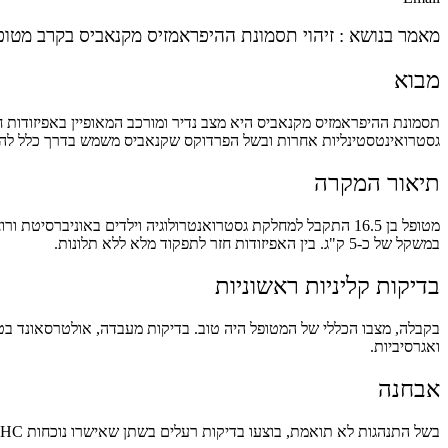
מאמר בנושא : זיהוי תסמונת ההיפראמזיס מקנאביס בקרב מטופ
מבוא
גסטרואינטסטינליות אחרות ובשל הפרדוקס שקנאביס משמש בדרך כלל להק
תיאור המקרה
במשקל של כ-5 ק"ג. בין האפיזודות חזר לתפקוד מלא ללא תלונות.
בדיקות קליניות ראשוניות
בקבלה, מצבו הכללי של המטופל היה טוב. בדיקות מעבדה, אולטרסאונד בטן,
ואגרסיביות.
אבחנה
בשל התנהגות לא תואמת, בוצעו בדיקות רעלים בשתן שאישרו נוכחות THC. המטופל אישר שימוש בחומר ימים ספורים לפני האשפוז וציין קשר בין התסמינים לצריכת קנאביס ואלכוהול.