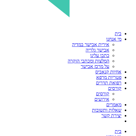
בית
מי אנחנו
אירית אבישר במדיה
אבישר גלריה
כתבו עלינו
המלצות ומכתבי הוקרה
על מרכז אבישר
אחיות קנאביס
פטריות מרפא
רפואת תדרים
קורסים
קורסים
אירועים
מאמרים
שאלות ותשובות
יצירת קשר
בית