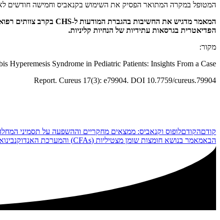
המטופל במקרה המתואר הפסיק את השימוש בקנאביס וחמישה חודשים לאחר
הפדיאטרית בגרסאות עתידיות של הנחיות קליניות.
מקור:
is Hyperemesis Syndrome in Pediatric Patients: Insights From a Case
Report. Cureus 17(3): e79904. DOI 10.7759/cureus.79904
קודם
הקודם
לופוס וקנאביס: ממצאים מחקריים וההשפעה על תסמיני המחלה
הבא
מאמר בנושא חומצות שומן מצטיליות (CFAs) והמערכת האנדוקנבינואידית