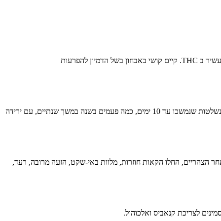
תסמונת ההיפראמזיס מקנאביס היא מצב נדיר ומורכב המאופיין באפיזודות חוזרות של בחילות והקאות חמורות הקשורות לשימוש כרוני בקנאביס, בעקר עשיר ב THC. קיים קושי באבחון בשל הדמיון להפרעות
מטופל בן 16.5 התקבל למחלקת גסטרואנטרולוגיה וילדים באוניברסיטת ורוצלב לבירור הקאות חוזרות. הוא סבל מאפיזודות של כאבי בטן והקאות בלתי נשלטות שנמשכו עד 10 ימים, כמה פעמים בשנה במשך שנתיים, עם ירידה
חר הצהריים, החלו הקאות חוזרות, מלוות באי-שקט, הזעה מרובה, רעד,