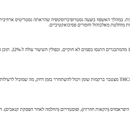
ת מוחלטת מאלכוהול וחומרים פסיכואקטיביים.
המאמר מסביר את המערכת האנדוקנבינואידית והקולטנים CB1 ו-CB2. הTHC מצטבר ברקמות שומן ויכול להשתח