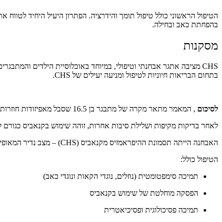
הטיפול הראשוני כולל טיפול תומך והידרציה. הפתרון היעיל היחיד לטווח 
בהפחתת כאב ובחילה.
מסקנות
בתחום הבריאות חיוניות לטיפול ומניעה יעילים של CHS.
לסיכום
, המאמר מתאר מקרה של מתבגר בן 16.5 שסבל מאפיזודות חוזרות של הקאות חמורות במשך שנתיים. המטופל הגיע למחלקת הגסטרואנטרולוגיה וילדים
לאחר בדיקות מקיפות ושלילת סיבות אחרות, זוהה שימוש בקנאביס כגורם ל
האבחנה הייתה תסמונת ההיפראמזיס מקנאביס (CHS) – מצב נדיר המאופיין באפיזודות חוזרות של בחילות והקאות חמורות הקשורות לשימוש כרוני בקנאביס.
הטיפול כולל:
תמיכה סימפטומטית (נוזלים, נוגדי הקאות ונוגדי כאב)
הפסקה מוחלטת של שימוש בקנאביס
תמיכה פסיכולוגית ופסיכיאטרית