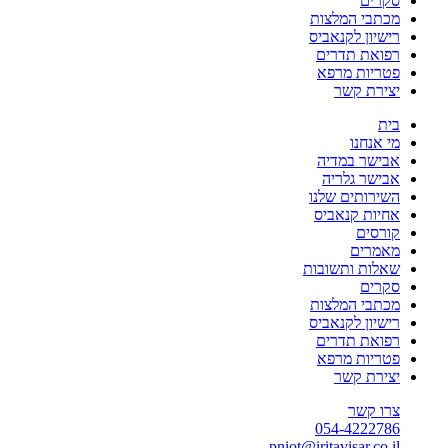
סקרים
מכתבי המלצות
רישיון לקנאביס
רפואת תדרים
פטריות מרפא
יצירת קשר
בית
מי אנחנו
אבישר במדיה
אבישר גלריה
השירותים שלנו
אחיות קנאביס
קורסים
מאמרים
שאלות ותשובות
סקרים
מכתבי המלצות
רישיון לקנאביס
רפואת תדרים
פטריות מרפא
יצירת קשר
צרו קשר
054-4222786
pniot@iritavisar.co.il