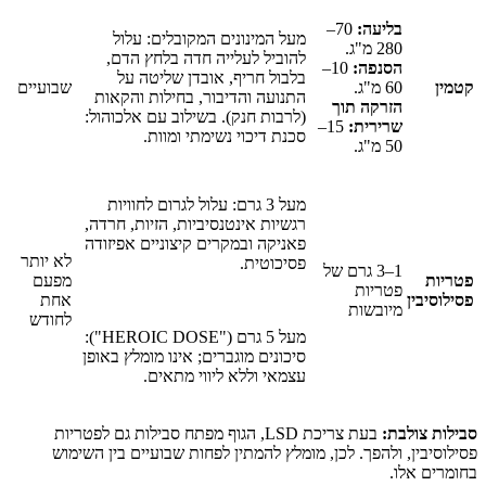
בליעה:
70–
מעל המינונים המקובלים: עלול
280 מ"ג.
להוביל לעלייה חדה בלחץ הדם,
הסנפה:
10–
בלבול חריף, אובדן שליטה על
קטמין
60 מ"ג.
שבועיים
התנועה והדיבור, בחילות והקאות
הזרקה תוך
(לרבות חנק). בשילוב עם אלכוהול:
שרירית:
15–
סכנת דיכוי נשימתי ומוות.
50 מ"ג.
מעל 3 גרם: עלול לגרום לחוויות
רגשיות אינטנסיביות, הזיות, חרדה,
פאניקה ובמקרים קיצוניים אפיזודה
לא יותר
פסיכוטית.
1–3 גרם של
פטריות
מפעם
פטריות
פסילוסיבין
אחת
מיובשות
לחודש
מעל 5 גרם ("HEROIC DOSE"):
סיכונים מוגברים; אינו מומלץ באופן
עצמאי וללא ליווי מתאים.
סבילות צולבת:
בעת צריכת LSD, הגוף מפתח סבילות גם לפטריות
פסילוסיבין, ולהפך. לכן, מומלץ להמתין לפחות שבועיים בין השימוש
בחומרים אלו.