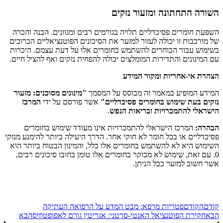
השורה התחתונה ומזעור נזקים
השפעת חומרים פסיכדליים תלויה בגורמים רבים ומגוונים. הבנה והכרה
של מורכבות זו יכולה לעזור למזער את הסיכונים הפוטנציאליים הכרוכים
בשימוש עבור הבוחרים להשתמש בחומרים אלו על דעת עצמם. היכרות
עם המינונים והתדירות המומלצים יכולה להפחית נזקים ואף להציל חיים.
הצהרת אי-אחריות ומקור המידע
המידע המופיע במאמר זה מבוסס על המסמך
"מינונים מסוכנים: מזעור
נזקים בעת שימוש בחומרים פסיכדליים"
אשר פורסם על ידי
המרכז
הישראלי להתמכרויות ובריאות הנפש
.
הבהרה:
המרכז הישראלי להתמכרויות אינו מעודד שימוש בחומרים
פסיכדליים או בכל חומר לא חוקי אחר. הדרך היעילה ביותר להימנע מנזקי
השימוש היא לא להשתמש בחומרים אלו כלל, והמינון הבטוח ביותר הוא
0. עם זאת, שימוש לא מבוקר בחומרים אלו טומן בחובו סיכונים רבים,
אשר חשוב למזער ככל הניתן.
קודם
הקודם
פטריות מרפא: מבט המדע על הרפואה העתיקה
הבא
חקירת הפוטנציאל האנטי-סרטני: אגריטין גורם לאפופטוזיס
הבא