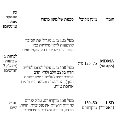
זמן
הפסקה
חומר
מינון מקובל
סכנות של מינון מופרז
מומלץ
(מינימום)
מעל 125 מ"ג: מגדיל את הסיכון
לתופעות לוואי מיידיות כמו
התכווצות שרירים ואי שקט מוטורי.
לפחות 5
MDMA
שבועות
75–125 מ"ג
(אקסטזי)
(מומלץ 3
מעל 150 מ"ג: עלול לגרום לעלייה
חודשים)
חדה בקצב הלב ולחץ הדם,
היפרתרמיה (עלייה בטמפרטורת
הגוף), התייבשות ופגיעה נוירולוגית
ארוכת טווח.
מעל 150 מיקרוגרם: עלול לגרום
LSD
50–150
חודש
לחוויות חושיות אינטנסיביות, הזיות,
("אסיד")
מיקרוגרם
ימים
חרדה, פרנויה ומצבים פסיכוטיים.