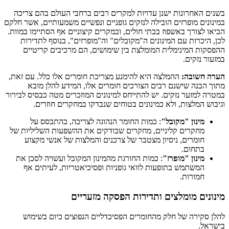
בשנים האחרונות ישנן עדויות למקרים רבים ברחבי העולם בהם צריכה
במינונים מופרזים הובילה לנזקים גופניים ונפשיים משמעותיים, אשר חלקם
הביאו לצורך באשפוז בבתי חולים, ובמקרים קיצוניים אף הסתיימו במוות.
לכן, היכרות עם המינונים ה"מקובלים" וה"מופרזים", בנוסף לתדירות
ההפסקות המינימלית המומלצת בין שימושים, הם מרכיבים קריטיים
במזעור נזקים.
הערה חשובה:
ההמלצה היא להימנע מצריכת חומרים אלו כלל. עם זאת,
מתוך הבנה שישנם רבים הצורכים חומרים אלו, המידע להלן מובא
במטרה למזער נזקים. יש להתייחס למינונים המוזכרים מטה כבסיס לבירור
וגיבוש המלצות, ולא כמינונים בטוחים שנבדקו במחקרים חוזרים.
מינון "מקובל"
: כמות החומר הנהוגה לצריכה, בהתבסס על
מחקרים קליניים, מחקרים שבודקים את ההשפעות השליליות של
חומרים, ניסיון מצטבר של צרכנים והמלצות של אנשי מקצוע
בתחום.
מינון "מופרז"
: כמות החורגת מהמינון המקובל ועשויה לסכן את
המשתמש בתופעות לוואי גופניות ופסיכיאטריות, לעיתים אף
חמורות.
מינונים מומלצים ותדירות הפסקה מזעריים
להלן סקירה של חלק מהחומרים הפסיכדליים הנפוצים כיום בשימוש
בישראל.