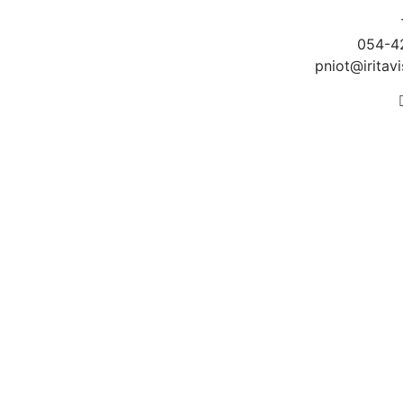
054-4
pniot@iritavis