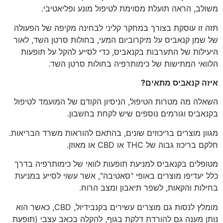
משולב, הראה תועלת מסוימת לטיפול מונע ופליאטיבי.
תזה זו עוסקת בצורך במחקר קליני לבחינה מקיפה של הפעולה
של שמן קנאביס על מיקרוביום המעי, בחולות סרטן השד, לאור
היעילות של התערבות בקנאביס, כדי לסייע להקל על תופעות
הלוואי המתישות של כימותרפיה בחולות סרטן השד.
איזה קנאביס מתאים?
השאלה מה מטרות הטיפול, הניסיון הקודם של המועמד לטיפול
בקנאביס וגורמים נוספים שיש לקחת בחשבון.
מגוון מוצרים בריכוזים שונים, בהתאם להוראות משרד הבריאות.
חלקם בריכוז גבוה של THC או CBD או מאוזן.
מטופלים בקנאביס למניעת תופעות לוואי של כימותרפיה בדרך
כלל יעדיפו מוצרים באופי "סאטיבה", אשר עשוי לסייע במניעת
בחילות והקאות, לשפר תיאבון ומצב הרוח.
מומלץ לנסות גם מוצרים עשירים בקנבידיול, CBD, כאשר הוא
נותן מענה גם להורדת דלקת בגוף, להקלה בכאב עצבי (תופעת