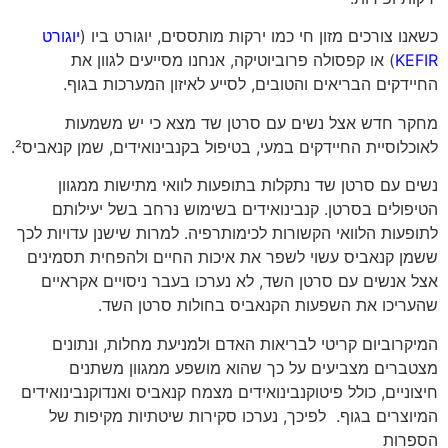
כשאנו צורכים מזון חי כמו ירקות מותססים, יוגורט ביו (
יוגורט
KEFIR
) או קפסולה פרוביוטיקה, אנחנו מסייעים לגוון את
החיידקים הבריאים והטובים, לסייע לאיזון המערכות בגוף.
מחקר חדש אצל נשים עם סרטן שד מצא כי יש משמעות
לאוכלוסיית החיידקים במעי, בטיפול בקנבינואידים, שמן קנאביס²
.
נשים עם סרטן שד נתקלות בתופעות לוואי מתישות ממגוון
הטיפולים בסרטן. קנבינואידים בשימוש נרחב בשל יעילותם
לתופעות הלוואי הקשורות לכימותרפיה. למרות שישנן עדויות לכך
ששמן קנאביס עשוי לשפר את איכות החיים ולהפחית תסמינים
אצל אנשים עם סרטן השד, לא נערכו בעבר ניסויים אקראיים
שהעריכו את השפעות הקנאביס בחולות סרטן השד.
המיקרוביום קריטי לבריאות האדם ולמניעת מחלות, ונתונים
מצטברים מצביעים על כך שהוא מושפע ממגוון משתנים
חיצוניים, כולל פיטוקנבינואידים מצמח קנאביס ואנדוקנבינואידים
המיוצרים בגוף. לפיכך, נערכו סקירות שיטתיות מקיפות של
הספרות