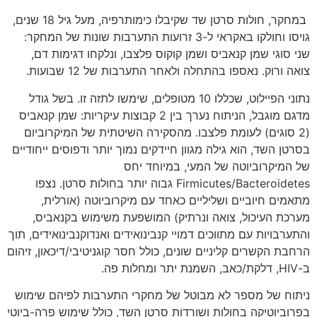
במחקר, חולות סרטן שד שקיבלו כימותרפיה, מעל גיל 18 שנים,
גויסו וחולקו באקראי ל-3 זרועות התערבות שונות של המחקר:
שני סוגי שמן קנאביס ושמן קוקוס פלצבו, ונלקחו דגימות דם,
צואה ורוק. נאספו בהתחלה ולאחר התערבות של 12 שבועות.
נתוני הפיילוט, שכללו 10 מטופלים, שימשו לתזה זו. בשל גודל
מדגם מוגבל, הניתוח נערך בין 2 קבוצות עיקריות: שמן קנאביס
(2 סוגים) לעומת פלצבו. מהסקירה השיטתית של המיקרוביום
בסרטן השד, הוא גילה מגוון חיידקים נמוך יותר ודפוסים ייחודיים
של המיקרוביוטה של ​​המעי, במיוחד יחס
Firmicutes/Bacteroidetes גבוה יותר בחולות סרטן. נצפו
מתאמים חיוביים ושליליים כאחד עם מיקרוביוטה (אורלית,
מערכת העיכול, צואה ונרתיק) המושפעת משימוש בקנאביס,
והתערבויות עם מתווכים דמויי קנבינואידים ואנדוקנבינואידים, תוך
הרחבת הקשרים קליניים שונים, כולל חסר קוגניטיבי/דיכאון, זיהום
ב-HIV, דלקת/כאב, השמנת יתר ומחלות פה.
ניתוח של מספר לא מבוטל של מחקרי התערבות לפיהם שימוש
בפרוביוטיקה בחולות ושורדות סרטן השד, כולל שימוש פרה-ביוטי