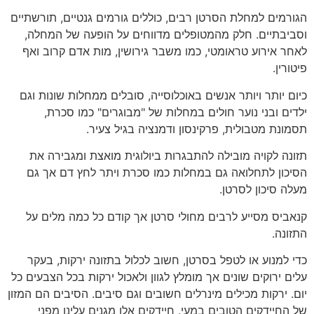
הגורמים למחלת הסרטן רבים, כוללים גורמים גנטיים, תורשתיים
וסביבתיים. חלק מהמטופלים מדווחים על הופעה של המחלה,
לאחר אירוע טראומטי, כמו משבר גירושין, מות אדם קרוב ואף
פיטורין.
כיום יותר ויותר אנשים באוכלוסייה, סובלים ממחלות שונות וגם
ילדים ובני נוער חולים במחלות של "מבוגרים" כמו סכרת,
תסמונת מטבולית, פרקינסון ודמנציה בגיל צעיר.
תזונה לקויה מובילה להתבגרות ביולוגית מואצת ומגבירה את
הסיכון לתחלואה גם במחלות כמו סכרת ויתר לחץ דם אך גם
מעלה סיכון לסרטן.
קנאביס מסייע לרבים מחולי סרטן אך קודם כל כמה מלים על
התזונה.
כדי למנוע או לטפל בסרטן, חשוב לכלול בתזונה ירקות, בעקר
עלים ירוקים שונים אך מומלץ לגוון ולאכול ירקות בכל הצבעים כל
יום. ירקות מכילים מינרלים חשובים וגם סיבים. הסיבים הם המזון
של החיידקים הטובים במעי. חיידקים אלו מגנים עלינו מפני