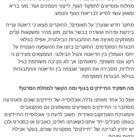
מחלות ומסייעים לתפקוד הגוף, לייצור ויטמינים ועוד. מעי בריא
ומאוזן עשוי לסייע לבריאות הגוף והנפש.
מחקר חדש שנערך על תאומים¹
, החוקרים מצאו כי דיאטה ענייה
בירקות ופירות ועשירה בבשר אדום, מזון מהיר ומשקאות קלים
ממותקים מאיצה את ההתבגרות הביולוגית, אפילו בגילאי
הבגרות המוקדמים. החוקרים בחנו את ההשפעה הגנטית על
יחסי הגומלין בין הדיאטה והגיל הביולוגי. הממצאים מעידים כי
רקע גנטי משותף, (תאומים) אך לא סביבה משותפת בגיל
הילדות, מסבירה את הקשר שנצפה בין הדיאטה וההתבגרות
בגילאי הבגרות המוקדמת.
מה תפקיד החיידקים בגוף ומה הקשר למחלת הסרטן?
אצל כל אחד מאתנו גדלה אוכלוסייה של חיידקים שונים ולאחרונה
מסתבר כי החיידקים משפיעים ומושפעים גם מהקנאביס
והמערכת האנדוקנבינואידית. חשוב לדעת כי אוכלוסיית החיידקים
בגופנו סובלים יחד אתנו כשאנחנו חולים, כאובים או בסטרס ולכן
יש יתרון לצריכה של "חיידקים" ממקורות שונים, בעקר אכילת
ירקות ופירות.