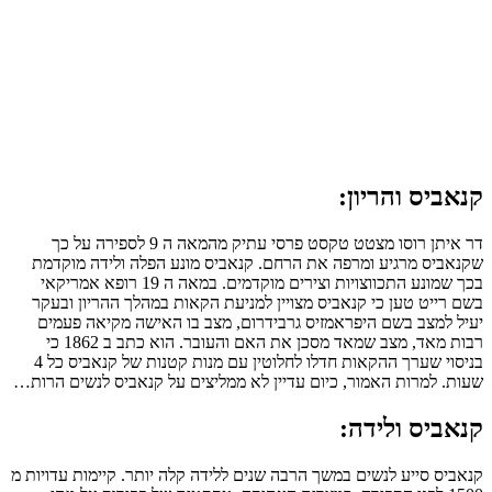
קנאביס והריון:
דר איתן רוסו מצטט טקסט פרסי עתיק מהמאה ה 9 לספירה על כך
שקנאביס מרגיע ומרפה את הרחם. קנאביס מונע הפלה ולידה מוקדמת
בכך שמונע התכווצויות וצירים מוקדמים. במאה ה 19 רופא אמריקאי
בשם רייט טען כי קנאביס מצויין למניעת הקאות במהלך ההריון ובעקר
יעיל למצב בשם היפראמזיס גרבידרום, מצב בו האישה מקיאה פעמים
רבות מאד, מצב שמאד מסכן את האם והעובר. הוא כתב ב 1862 כי
בניסוי שערך ההקאות חדלו לחלוטין עם מנות קטנות של קנאביס כל 4
שעות. למרות האמור, כיום עדיין לא ממליצים על קנאביס לנשים הרות…
קנאביס ולידה:
קנאביס סייע לנשים במשך הרבה שנים ללידה קלה יותר. קיימות עדויות מ