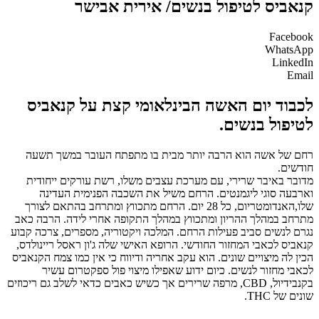
קנאביס לטיפול בנשים/ אירית אבישר
Facebook
WhatsApp
LinkedIn
Email
לכבוד יום האשה הבינלאומי קצת על קנאביס
לטיפול בנשים.
רחם של אשה הוא הרבה יותר מבית בו מתפתח העובר במשך תשעה
חודשים.
מדובר באיבר שרירי, עם מערכת עצבים משלו, רשת עורקים ייחודית
וארבעה סוגי ליגמנטים. הרחם משיל את השכבה הפנימית העדינה
שלו,האנדומטריום, כל 28 יום. הרחם מתכווץ ומתרחב בהתאם לצורך
מתרחב במהלך ההריון ומתכווץ במהלך התקופה אחרי לידה. הרבה כאב
נגרם לנשים סביב פעילות הרחם. המלכה ויקטוריה, מספרים, צרכה קבוע
קנאביס לכאבי המחזור החודשי. הרופא האישי שלה ג'ון ראסל ריינולדס,
הכין לה מיצויים שונים. הוא עקב אחריה ודיווח כי אין כמו צמח הקנאביס
לכאבי מחזור לנשים. כיום ידוע שאפילו מיצוי פול ספקטרום עשיר
בקנבידיול, CBD, מרפה שרירים אך כשיש כאבים כדאי לשלב גם ריכוזים
שונים של THC.