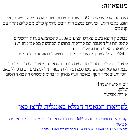
מנופאוזה:
מילה זו בשימוש מאז 1821 כשרופא צרפתי טבע את המילה. עייפות, גלי
חום, כאבי ראש, שינויים במצב רוח ויובש נרתיקי כולם מטופלים נהדר עם
קנאביס.
בבוסטון רופא בשם פארלו הציע ב 1889 להשתמש בנרות רקטליים
לתסמונת גיל המעבר וגם לרווקות בתולות הסובלות מכאבי מחזור. (
לנשואות הציע נרות וגינליים….)
ב 1924 החלו לצרוך קנאביס בארה"ב לטיפול בתופעות גיל המעבר.
לסיכום, כל יום יותר ויותר נשים צורכות קנאביס מסיבות שונות, מדובר
בצמח מרפא המרגיע סטרס,מונע דלקת בגוף ויניל למצבים רבים כולל כאב
והכי חשוב איזון הגוף. כאשר הגוף מאוזן או בהומאוסטזיס וזה מאד חשוב.
יום האישה שמח!
שלכן,
אירית אבישר
לקריאת המאמר המלא באנגלית לחצו כאן
קודם
הקודם
טרשת נפוצה MS וטיפול בקנאביס/ סיכמה ותרגמה אירית
אבישר
הבא
CANNABIMOVONE קנבימובון CBM
הבא