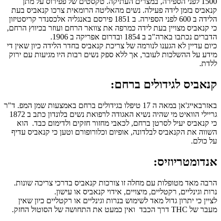
1500 לפני הספירה, במצרים העתיקה. טקסטים של פפירוס על מתן
קנאביס בזמן לידה פעילה. נשים מהאליטה הרומאית צרכו קנאביס בעת
הלידה ב 600 לפני הספירה. ב 1851 פירסם באנגליה אלכסנדר קריסטיזון
כי קנאביס מצויין בעת לידה כמרפה את צוואר הרחם ועוזר בכיווץ הרחם,
הדברים נכתבו בארה"ב ב 1854 ובדרום אפריקה ב 1906.
כיום עדיין לא הגענו לנורמה של צריכת קנאביס בחדר הלידה כיון שאין די
מידע על ההשלכות לעובר, אך ללא ספק נשים רבות היו מגיעות עם ירוק
ללדת.
קנאביס לגידולים ברחם:
באזרבאייג'אן במאה ה 17 טיפלו בגידולים ברחם באמצעות שמן המפ. ד"ר
גריילי הוואיט מי שהיה נשיא האגודה לרפואת נשים בלונדון כתב ב 1872
כי קנאביס יעיל לסרטן ברחם, לכאבי מחזור חזקים ולדימום כבד. הוא
השווה את הקנאביס לבלדונה, אופיום וכלורופורם וטען כי קנאביס עדיף
על כולם.
אנדומטריוזיס:
הרבה מאד מטופלות עם מחלה זו צורכות קנאביס בדרכי צריכה שונות.
נרות וגינליים, רקטליים, מיצויים, אידוי קנאביס או עישון.
לציין כי יתרון גדול מאד לשימוש בנרות וגינליים או רקטליים כיון שאין
מעבר של THC דרך הכבד ואין כמעט את התחושה של הסוטול החזק.