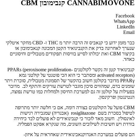
CANNABIMOVONE קנבימובון CBM
Facebook
WhatsApp
LinkedIn
Email
כבר מזמן ידוע כי קנאביס זה הרבה יותר מ THC ו- CBD מחקר איטלקי
שנערך לאחרונה בדק את הקנבינואיד הקטן המכונה קנאבימובון או
בקיצור CBM ואת יכולתו לסייע בוויסות תפקודים מטבוליים וחיסוניים
כאחד.
קנבינואיד קטן זה נקשר לקולטנים PPARs (peroxisome proliferation-
activated receptors) ומסתבר כי הוא הכי פוטנטי על קולטני גמא
PPARγ מדובר בקולטן חשוב בהקשר של תסמונת מטבולית, סוכרת ויתר
שומנים בדם, שמהווים סיכון מוגבר לטרשת עורקים והתקף לב. מדובר
בפעילות על קולטן זה גם למערכת החיסון ולמחלות כמו טרשת נפוצה,
הנטינגטון ופרקינסון.
CBM פועל על הקולטנים בצורה דומה, אם כי חלשה יותר מתרופה
לטיפול בסכרת בשם rosiglitazone (אבנדיה) שמגבירה רגישות
לאינסולין. חשוב מאד לזכור כי קנבינואידים לא פועלים לבד כיחידה
בודדת ויש חשיבות לשילובים השונים, מה שנקרא אפקט הפמליה.
הם פועלים במערכת האנדוקנאבינואידית שאחראית על איזון-