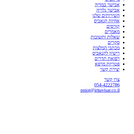
אבישר במדיה
אבישר גלריה
השירותים שלנו
אחיות קנאביס
קורסים
מאמרים
שאלות ותשובות
סקרים
מכתבי המלצות
רישיון לקנאביס
רפואת תדרים
פטריות מרפא
יצירת קשר
צרו קשר
054-4222786
pniot@iritavisar.co.il