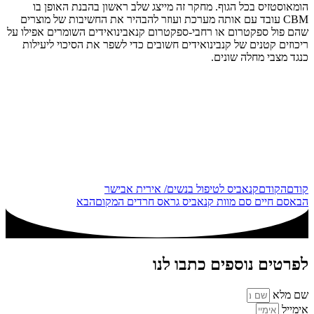
הומאוסטזיס בכל הגוף. מחקר זה מייצג שלב ראשון בהבנת האופן בו
CBM עובד עם אותה מערכת ועוזר להבהיר את החשיבות של מוצרים
שהם פול ספקטרום או רחבי-ספקטרום קנאבינואידים השומרים אפילו על
ריכוזים קטנים של קנבינואידים חשובים כדי לשפר את הסיכוי ליעילות
כנגד מצבי מחלה שונים.
קודם
הקודם
קנאביס לטיפול בנשים/ אירית אבישר
הבא
סם חיים סם מוות קנאביס גראס חרדים המקום
הבא
לפרטים נוספים כתבו לנו
שם מלא
אימייל