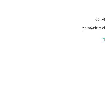
054-
pniot@iritavis