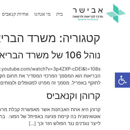
בית
מי אנחנו
אחיות קנאביס
קטגוריה:
משרד הבריא
נוהל 106 של משרד הבריאות- דברים שצריך לדעת
פתח סרגל נגישות
לתוקף באפריל. מסמך זה מפרט למטופלים ולצוותים הר
קרוהן וקנאביס
אוטואימונית בה קיימת פגיעה באפיתל של המעי. בתע
לייצר נוגדנים נגד הפולש הזר וכך […]