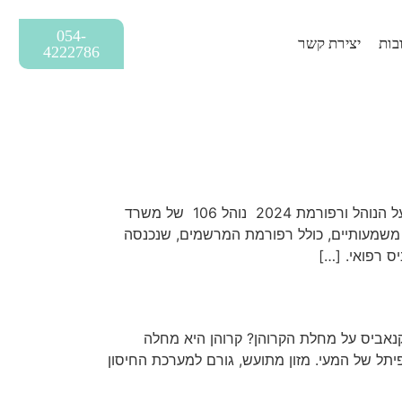
054-
בות
יצירת קשר
4222786
https://www.youtube.com/watch?v=3p4ZXP-cDEI&t=108s נוהל 106 של משרד הבריאות: כל מה שחשוב לדעת על הנוהל ורפורמת 2024 נוהל 106 של משרד
נאביס לשימוש רפואי בישראל. באפריל 2024 עבר הנוהל עדכונים משמעותיים, כולל רפורמת המרשמים, שנכנסה
ס רפואי. […]
רשם לטיפול בקנאביס. על פי ההנחיות של נוהל 106. מהי השפעת הקנאביס על מחלת הקרוהן? קרוהן היא מחלה
תל של המעי. מזון מתועש, גורם למערכת החיסון