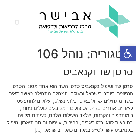
יצירת קשר
פטריות מרפא
רפואת תדרים
אחיות קנאביס
שאלות ותשובות
פתח סרגל נגישות
קטגוריה:
נוהל 106
סרטן שד וקנאביס
סרטן שד וטיפול בקנאביס סרטן השד הוא אחד מסוגי הסרטן
הנפוצים ביותר בישראל ובעולם. המחלה מתחילה כאשר תאים
בשד מתחילים לגדול באופן בלתי נשלט, ועלולים להתפשט
לאזורים אחרים בגוף. הטיפולים המקובלים כוללים ניתוח,
כימותרפיה והקרנות, שלצד היעילות שלהם, לעיתים מלווים
בתופעות לוואי כמו כאבים, בחילות, עייפות וחוסר תיאבון. טיפול
בקנאביס עשוי לסייע במקרים כאלו. בישראל, […]