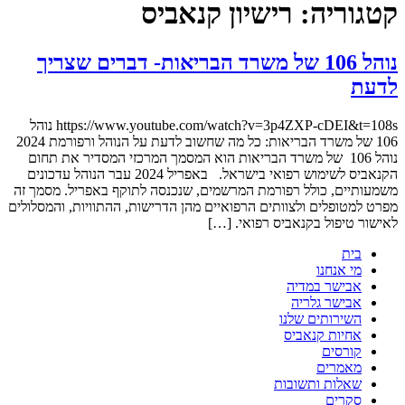
קטגוריה:
רישיון קנאביס
נוהל 106 של משרד הבריאות- דברים שצריך
לדעת
https://www.youtube.com/watch?v=3p4ZXP-cDEI&t=108s נוהל
106 של משרד הבריאות: כל מה שחשוב לדעת על הנוהל ורפורמת 2024
נוהל 106 של משרד הבריאות הוא המסמך המרכזי המסדיר את תחום
הקנאביס לשימוש רפואי בישראל. באפריל 2024 עבר הנוהל עדכונים
משמעותיים, כולל רפורמת המרשמים, שנכנסה לתוקף באפריל. מסמך זה
מפרט למטופלים ולצוותים הרפואיים מהן הדרישות, ההתוויות, והמסלולים
לאישור טיפול בקנאביס רפואי. […]
בית
מי אנחנו
אבישר במדיה
אבישר גלריה
השירותים שלנו
אחיות קנאביס
קורסים
מאמרים
שאלות ותשובות
סקרים