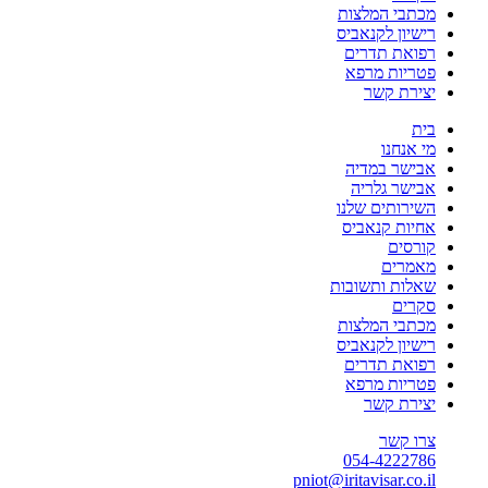
מכתבי המלצות
רישיון לקנאביס
רפואת תדרים
פטריות מרפא
יצירת קשר
בית
מי אנחנו
אבישר במדיה
אבישר גלריה
השירותים שלנו
אחיות קנאביס
קורסים
מאמרים
שאלות ותשובות
סקרים
מכתבי המלצות
רישיון לקנאביס
רפואת תדרים
פטריות מרפא
יצירת קשר
צרו קשר
054-4222786
pniot@iritavisar.co.il