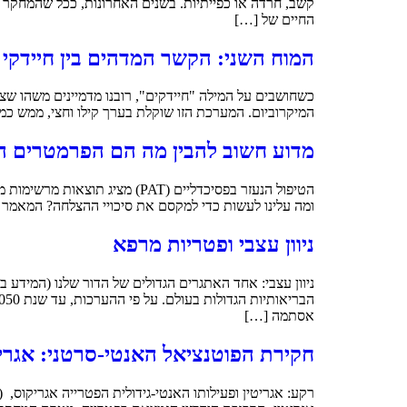
קשב, חרדה או כפייתיות. בשנים האחרונות, ככל שהמחקר ב
החיים של […]
המוח השני: הקשר המדהים בין חיידקי 
כשחושבים על המילה "חיידקים", רובנו מדמיינים משהו שצ
המיקרוביום. המערכת הזו שוקלת בערך קילו וחצי, ממש כמ
מדוע חשוב להבין מה הם הפרמטרים ה
הטיפול הנעזר בפסיכדליים (PAT
ומה עלינו לעשות כדי למקסם את סיכויי ההצלחה? המאמר של Viljoen ושותפיו (2025) הוא "סקירה שיטתית", כלומר הוא מסכם נתונים מ-54 מחקרים שונים. מטרתו היא לז
ניוון עצבי ופטריות מרפא
ניוון עצבי: אחד האתגרים הגדולים של הדור שלנו (המידע 
אסתמה […]
חקירת הפוטנציאל האנטי-סרטני: אגריט