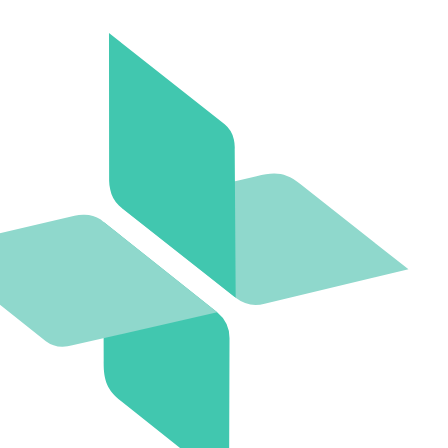
דלג
לתוכן