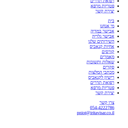
רפואת תדרים
פטריות מרפא
יצירת קשר
בית
מי אנחנו
אבישר במדיה
אבישר גלריה
השירותים שלנו
אחיות קנאביס
קורסים
מאמרים
שאלות ותשובות
סקרים
מכתבי המלצות
רישיון לקנאביס
רפואת תדרים
פטריות מרפא
יצירת קשר
צרו קשר
054-4222786
pniot@iritavisar.co.il