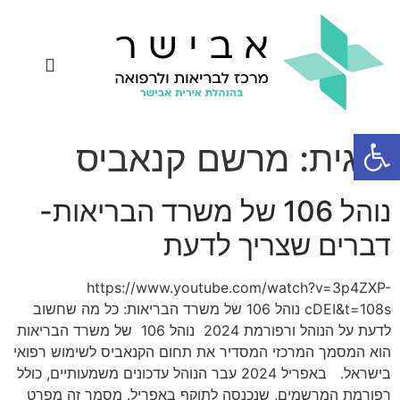
יצירת קשר
פטריות מרפא
רפואת תדרים
אחיות קנאביס
שאלות ותשובות
פתח סרגל נגישות
תגית:
מרשם קנאביס
נוהל 106 של משרד הבריאות-
דברים שצריך לדעת
https://www.youtube.com/watch?v=3p4ZXP-
cDEI&t=108s נוהל 106 של משרד הבריאות: כל מה שחשוב
לדעת על הנוהל ורפורמת 2024 נוהל 106 של משרד הבריאות
הוא המסמך המרכזי המסדיר את תחום הקנאביס לשימוש רפואי
בישראל. באפריל 2024 עבר הנוהל עדכונים משמעותיים, כולל
רפורמת המרשמים, שנכנסה לתוקף באפריל. מסמך זה מפרט