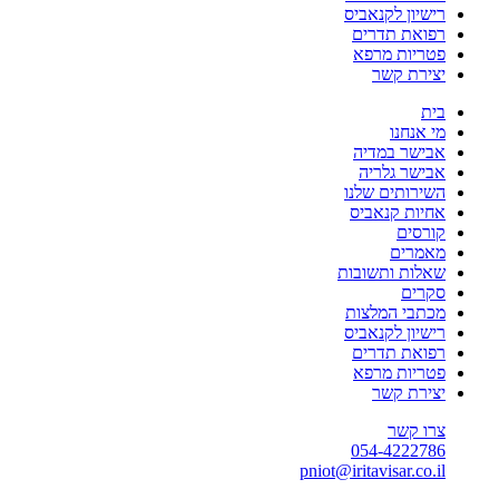
רישיון לקנאביס
רפואת תדרים
פטריות מרפא
יצירת קשר
בית
מי אנחנו
אבישר במדיה
אבישר גלריה
השירותים שלנו
אחיות קנאביס
קורסים
מאמרים
שאלות ותשובות
סקרים
מכתבי המלצות
רישיון לקנאביס
רפואת תדרים
פטריות מרפא
יצירת קשר
צרו קשר
054-4222786
pniot@iritavisar.co.il