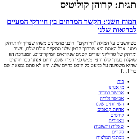
תגית:
קרוהן קוליטיס
המוח השני: הקשר המדהים בין חיידקי המעיים
לבריאות שלנו
כשחושבים על המילה "חיידקים", רובנו מדמיינים משהו שצריך להתרחק
ממנו. אבל האמת היא שבתוך הבטן שלנו מתקיים עולם שלם, עשיר
ומרתק של טריליוני יצורים קטנים שנקראים המיקרוביום. המערכת הזו
שוקלת בערך קילו וחצי, ממש כמו המוח שלנו, והיום אנחנו כבר יודעים
שהיא משפיעה על כמעט כל היבט בחיים שלנו. היא לא סתם נמצאת שם
כדי […]
בית
מי אנחנו
אבישר במדיה
אבישר גלריה
השירותים שלנו
אחיות קנאביס
קורסים
מאמרים
שאלות ותשובות
סקרים
מכתבי המלצות