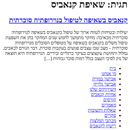
תגית:
שאיפת קנאביס
קנאביס בשאיפה לטיפול בנוירופתיה סוכרתית
יעילות ובטיחות לטווח ארוך של טיפול בקנאביס בשאיפה לנוירופתיה
סוכרתית מכאיבה: מחקר מתמשך לחמש שנים המחקר בחן את השפעת
טיפול משלים בקנאביס בשאיפה על מטופלים הסובלים מנוירופתיה
סוכרתית – מצב שבו עצבים פגועים בעקבות סוכרת, דבר הגורם לכאבים,
נמלול ותחושת עקצוצים בעיקר ברגליים ובידיים. הנוירופתיה היא תוצאה
של נזק לסיבי העצב בגלל רמות סוכר גבוהות […]
בית
מי אנחנו
אבישר במדיה
אבישר גלריה
השירותים שלנו
אחיות קנאביס
קורסים
מאמרים
שאלות ותשובות
סקרים
מכתבי המלצות
רישיון לקנאביס