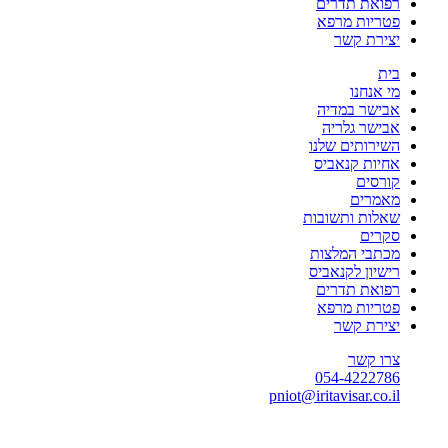
רפואת תדרים
פטריות מרפא
יצירת קשר
בית
מי אנחנו
אבישר במדיה
אבישר גלריה
השירותים שלנו
אחיות קנאביס
קורסים
מאמרים
שאלות ותשובות
סקרים
מכתבי המלצות
רישיון לקנאביס
רפואת תדרים
פטריות מרפא
יצירת קשר
צרו קשר
054-4222786
pniot@iritavisar.co.il