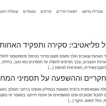
פטריות מרפא
רפואת תדרים
קורסים
מאמרים
שאלות ותשו
ול פליאטיבי: סקירה ותפקיד האחות
יד האחות קנאביס הולך ותופס מקום מרכזי בטיפול סימפטומטי לחול
כת העצבים, ובכך תורמים להקלה על תסמינים כמו כאב, בחילה, עווי
נבינואידית, האחראית לוויסות […]
חקריים וההשפעה על תסמיני המח
ם לסבול מכאבים עזים המשפיעים על איכות חייהם. במאמר זה נסק
כולל לופוס. היקף […]