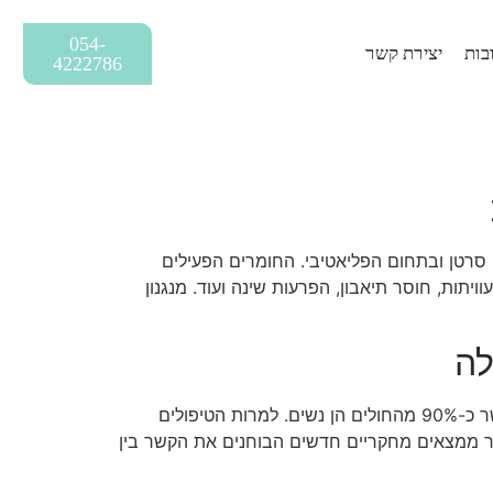
054-
בות
יצירת קשר
4222786
י סרטן ובתחום הפליאטיבי. החומרים הפעילים
תות, חוסר תיאבון, הפרעות שינה ועוד. מנגנון
לה
לופוס וקנאביס מבוא מחלת הלופוס (Lupus) היא מחלה אוטואימונית כרונית הפוגעת בכמיליון אנשים ברחבי העולם, כאשר כ-90% מהחולים הן נשים. למרות הטיפולים
ור ממצאים מחקריים חדשים הבוחנים את הקשר בין