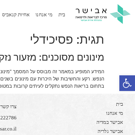
בית
מי אנחנו
אחיות קנאביס
תגית:
פסיכידלי
מינונים מסוכנים: מזעור נז
המידע המופיע במאמר זה מבוסס על המסמך "מינונים
פתח סרגל נגישות
הנפש. רקע והחשיבות של היכרות עם מינונים בשנים
בתחום בריאות הנפש נתקלים לעיתים קרובות במטו
בית
צרו קשר
מי אנחנו
4222786
אבישר במדיה
ar.co.il
אבישר גלריה